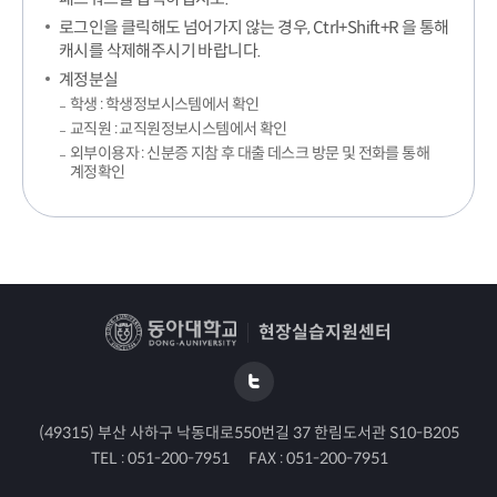
로그인을 클릭해도 넘어가지 않는 경우, Ctrl+Shift+R 을 통해
캐시를 삭제해주시기 바랍니다.
계정분실
학생 : 학생정보시스템에서 확인
교직원 : 교직원정보시스템에서 확인
외부이용자 : 신분증 지참 후 대출 데스크 방문 및 전화를 통해
계정확인
현장실습지원센터
(49315) 부산 사하구 낙동대로550번길 37 한림도서관 S10-B205
TEL :
051-200-7951
FAX :
051-200-7951