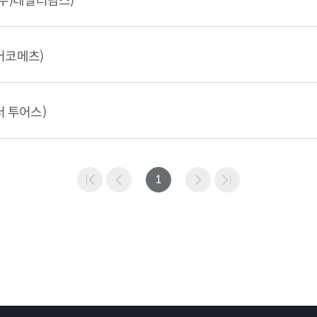
(주)테일러팜스)
어코메츠)
더 투어스)
1